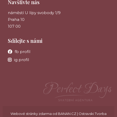
Navštivte nás
náměstí U lípy svobody 1/9
Praha 10
107 00
Sdílejte s námi
fb profil
ig profil
Webové stránky zdarma
od
BANAN.CZ
|
Ostravski Tvorba