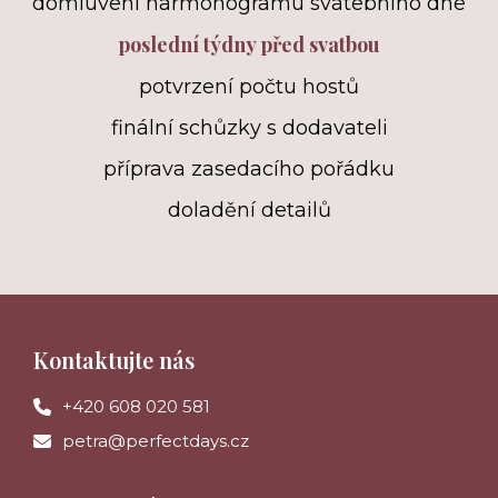
domluvení harmonogramu svatebního dne
poslední týdny před svatbou
potvrzení počtu hostů
finální schůzky s dodavateli
příprava zasedacího pořádku
doladění detailů
Kontaktujte nás
+420 608 020 581
petra@perfectdays.cz